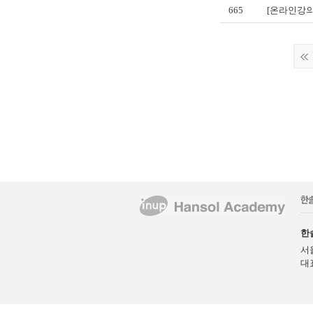
665
[온라인강의
한
서
대표