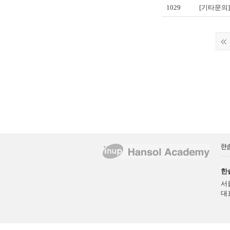
1029
[기타문의]
한
서
대표