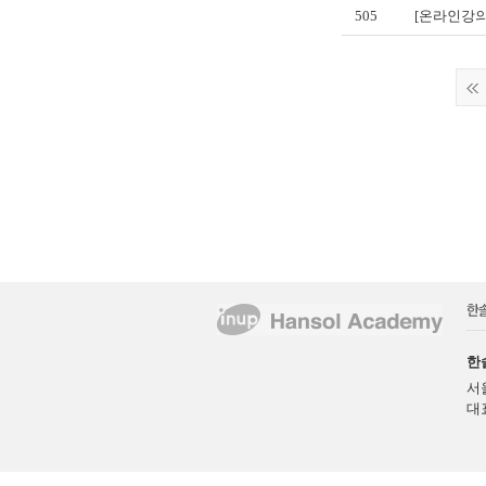
505
[온라인강의
한
서
대표