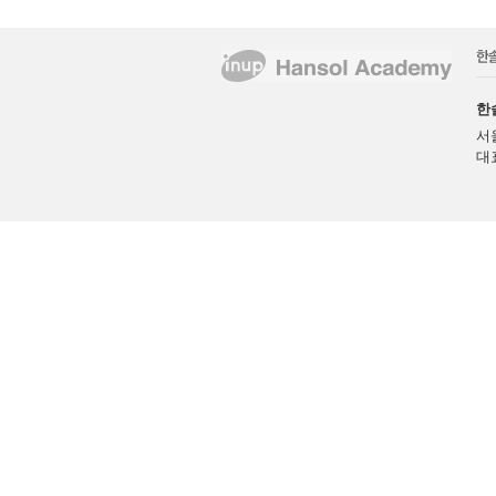
한
서
대표