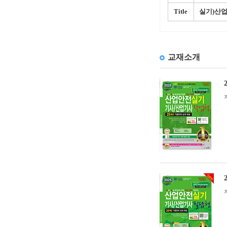
Title
실기)산
교재소개