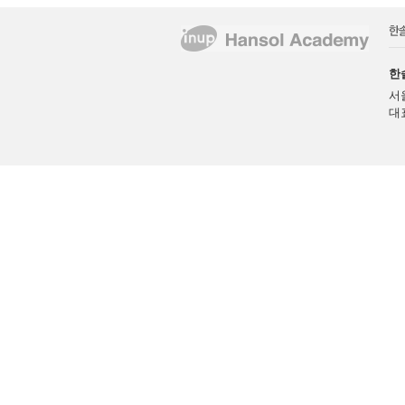
한
서
대표