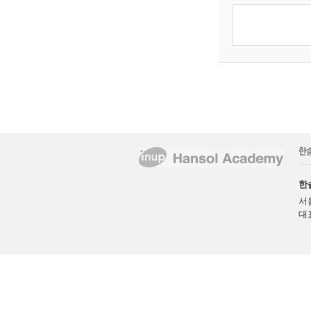
한
서
대표