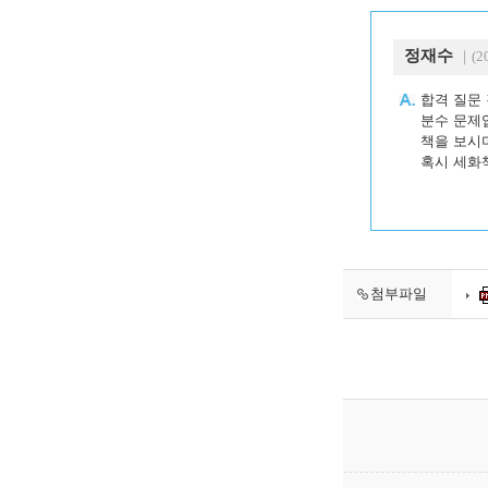
정재수
｜(20
합격 질문
분수 문제
책을 보시
혹시 세화
첨부파일