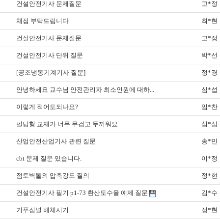
건설안전기사 문제질문
고*정
채점 부탁드립니다
최*현
건설안전기사 문제질문
고*정
건설안전기사 단위 질문
박*선
[공조냉동기계기사 질문]
정*경
안녕하세요 교수님 안전관리자 최소인원에 대하...
심*섭
이렇게 적어도되나요?
임*찬
필답형 교재가 너무 무겁고 두꺼워요
심*섭
산업안전산업기사 관련 질문
송*민
cbt 문제 질문 있습니다.
이*정
점토벽돌의 압축강도 질의
정*현
건설안전기사 필기 p1-73 환산도수율 예제 질문
김*수
거푸집널 해체시기
정*현