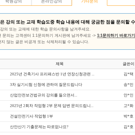
학원강의
온라인강의
기타문의
은 강의 또는 교재 학습도중 학습 내용에 대해 궁금한 점을 문의할 
강의 또는 교재에 대한 학습 문의사항을 남겨주세요.
련 문의는 고객센터 1:1문의하기 게시판에 남겨주세요 ->
1:1문의하기 바로가기
맞지 않는 글은 비공개 또는 삭제처리될 수 있습니다.
제목
글쓴이
2025년 건축기사 프리패스반 1년 연장신청관련 ...
김*택
3차 실기시험 신청에 관하여 질문드립니다
송*민
산업안전보건법규의 강의를 들으면서...
안*인
2025년 2회차 작업형 2부 문제 답변 문의드립니...
고*화
건설안전기사 작업형 1부
박*호
산안산기 기출문제는 따로없나요?
김*호