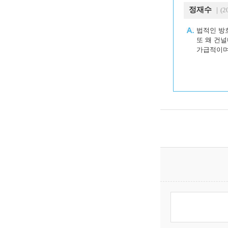
정재수
｜(20
법적인 방
또 왜 건
가급적이며