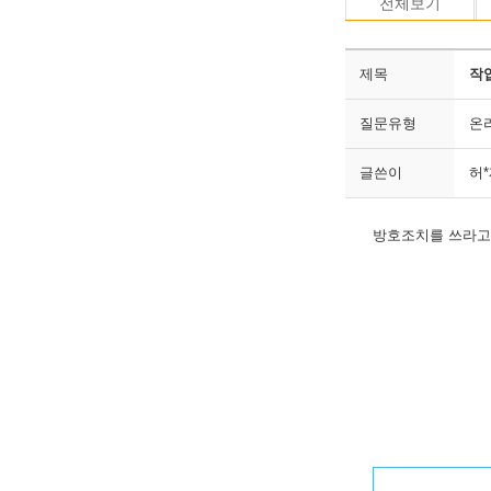
전체보기
제목
작업
질문유형
온
글쓴이
허
방호조치를 쓰라고