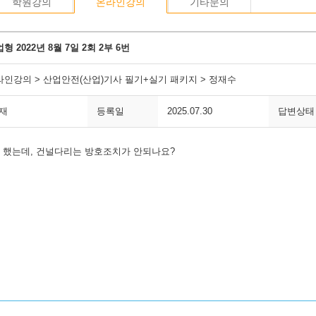
학원강의
온라인강의
기타문의
형 2022년 8월 7일 2회 2부 6번
라인강의 > 산업안전(산업)기사 필기+실기 패키지 > 정재수
*재
등록일
2025.07.30
답변상태
 했는데, 건널다리는 방호조치가 안되나요?