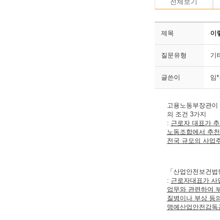
전체보기
제목
이
질문유형
기
글쓴이
임
고용노동부장관이 
의 조건 3가지
:
근로자 대표가 
노동조합에서 추천
전국 규모의 사업
「산업안전보건법령
:
근로자대표가 사업
업무와 관련하여 
질병이나 부상 등의
명예산업안전감독관