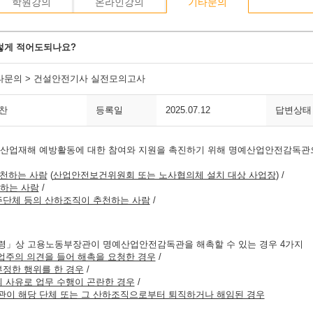
학원강의
온라인강의
기타문의
렇게 적어도되나요?
타문의 > 건설안전기사 실전모의고사
*찬
등록일
2025.07.12
답변상태
산업재해 예방활동에 대한 참여와 지원을 촉진하기 위해 명예산업안전감독관으
추천하는 사람
(
산업안전보건위원회 또는 노사협의체 설치 대상 사업장
) /
하는 사람
/
주단체 등의 산하조직이 추천하는 사람
/
」상 고용노동부장관이 명예산업안전감독관을 해촉할 수 있는 경우 4가지
주의 의견을 들어 해촉을 요청한 경우
/
부정한 행위를 한 경우
/
 사유로 업무 수행이 곤란한 경우
/
이 해당 단체 또는 그 산하조직으로부터 퇴직하거나 해임된 경우