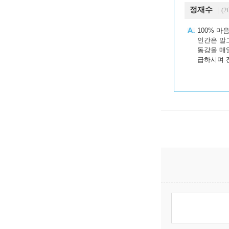
정재수
｜(20
100% 마
인간은 말
동강을 매
급하시며 전