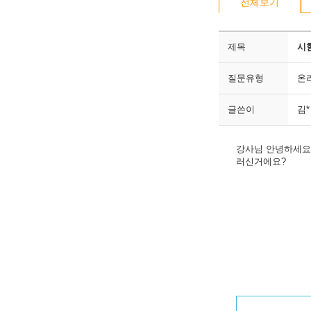
전체보기
제목
시
질문유형
온
글쓴이
김*
강사님 안녕하세요
러신거에요?